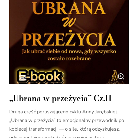
„Ubrana w przeżycia” Cz.II
Druga część poruszającego cyklu Anny Jarębskiej.
„Ubrana w przeżycia” to emocjonalny przewodnik po
kobiecej transformacji — o sile, którą odzyskujesz,
gdy przestajesz wstydzić się swojej historii.