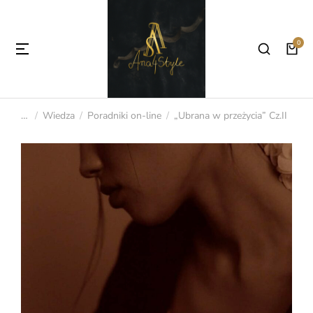
Wiedza
Poradniki on-line
„Ubrana w przeżycia” Cz.II
Jesteś tutaj: