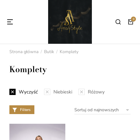
Strona główna
Butik
Komplety
Jesteś tutaj:
Komplety
Wyczyść
Niebieski
Różowy
Filters